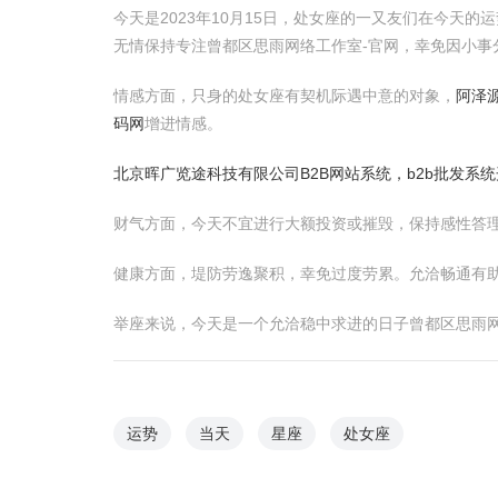
今天是2023年10月15日，处女座的一又友们在今
无情保持专注曾都区思雨网络工作室-官网，幸免因小事
情感方面，只身的处女座有契机际遇中意的对象，
阿泽
码网
增进情感。
北京晖广览途科技有限公司
B2B网站系统，b2b批发系
财气方面，今天不宜进行大额投资或摧毁，保持感性答
健康方面，堤防劳逸聚积，幸免过度劳累。允洽畅通有
举座来说，今天是一个允洽稳中求进的日子曾都区思雨
运势
当天
星座
处女座