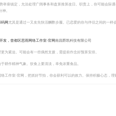
天的运势举座镇定，允洽处理广阔事务和盘算推算改日。职责上，你可能会际
分神。
源码网
尤其是通过一又友先快活酬酢步履。已恋爱的你与伴侣之间的一样
统开发，
曾都区思雨网络工作室-官网
南昌爵凯科技有限公司
理更为紧迫。可能会有一些偶然支拨，需提前作念好预算安排。
助于耕作精神气象。饮食上要清淡，幸免浓重食品。
网络工作室-官网，把抓好节拍，你会获利可以的效力。保持积极心态，理