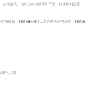
遇一些小挑战，但凭借你的提防和严谨，好像顺利措置。
会愈加顺畅，
阿泽源码网
可以多抒发关爱与清醒，
阿泽源
财新的机遇。