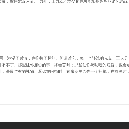
拉稀，致使危及人命。 另外，压力或环境变化也可能影响狗狗的消化系统
网，淋湿了感情，也拖拉了标的。但请难忘，每一个轻浅的光点，王人是但
不零丁。那些让你痛心的事，终会昔时；那些让你与哽噎的短暂，也会成
融，是最罕有的礼物。愿你在困顿时，有东谈主给你一个拥抱；在黢黑时，