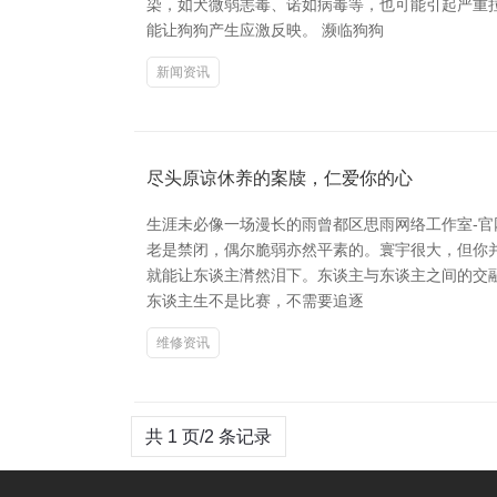
染，如犬微弱恙毒、诺如病毒等，也可能引起严重
能让狗狗产生应激反映。 濒临狗狗
新闻资讯
尽头原谅休养的案牍，仁爱你的心
生涯未必像一场漫长的雨曾都区思雨网络工作室-官
老是禁闭，偶尔脆弱亦然平素的。寰宇很大，但你并
就能让东谈主潸然泪下。东谈主与东谈主之间的交
东谈主生不是比赛，不需要追逐
维修资讯
共 1 页/2 条记录