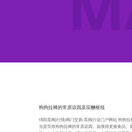
狗狗拉稀的常原谅因及应酬枢纽
绵阳泵阀|行情|阀门交易-泵阀行业门户网站 狗
当是导致狗狗拉稀的常原谅因。如倏得更换食品、