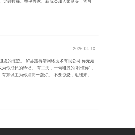
，导致拉稀。举例搬家、新成员加入家庭等，皆可
2026-04-10
愿的陈迹。 泸县露得清网络技术有限公司 你无须
为你成长的钤记。 有工夫，一句粗浅的“我懂你”，
有东谈主为你点亮一盏灯。 不要惊恐，迟缓来。